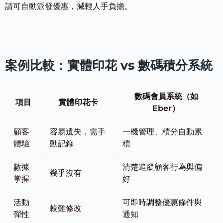
請可自動派發優惠，減輕人手負擔。
案例比較：實體印花 vs 數碼積分系統
數碼會員系統（如
項目
實體印花卡
Eber）
顧客
容易遺失，需手
一機管理、積分自動累
體驗
動記錄
積
數據
清楚追蹤顧客行為與偏
幾乎沒有
掌握
好
活動
可即時調整優惠條件與
較難修改
彈性
通知