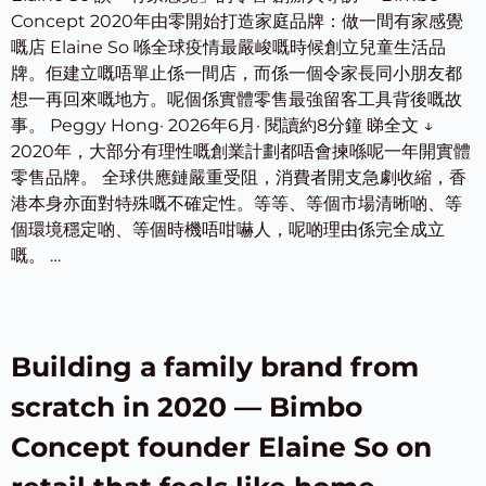
Concept 2020年由零開始打造家庭品牌：做一間有家感覺
嘅店 Elaine So 喺全球疫情最嚴峻嘅時候創立兒童生活品
牌。佢建立嘅唔單止係一間店，而係一個令家長同小朋友都
想一再回來嘅地方。呢個係實體零售最強留客工具背後嘅故
事。 Peggy Hong· 2026年6月· 閱讀約8分鐘 睇全文 ↓
2020年，大部分有理性嘅創業計劃都唔會揀喺呢一年開實體
零售品牌。 全球供應鏈嚴重受阻，消費者開支急劇收縮，香
港本身亦面對特殊嘅不確定性。等等、等個市場清晰啲、等
個環境穩定啲、等個時機唔咁嚇人，呢啲理由係完全成立
嘅。 …
Building a family brand from
scratch in 2020 — Bimbo
Concept founder Elaine So on