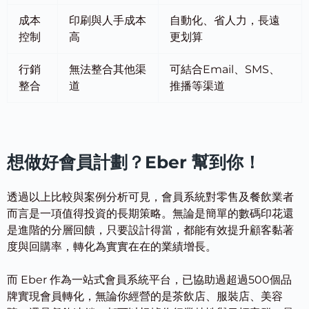
成本
印刷與人手成本
自動化、省人力，長遠
控制
高
更划算
行銷
無法整合其他渠
可結合Email、SMS、
整合
道
推播等渠道
想做好會員計劃？Eber 幫到你！
透過以上比較與案例分析可見，會員系統對零售及餐飲業者
而言是一項值得投資的長期策略。無論是簡單的數碼印花還
是進階的分層回饋，只要設計得當，都能有效提升顧客黏著
度與回購率，轉化為實實在在的業績增長。
而 Eber 作為一站式會員系統平台，已協助過超過500個品
牌實現會員轉化，無論你經營的是茶飲店、服裝店、美容