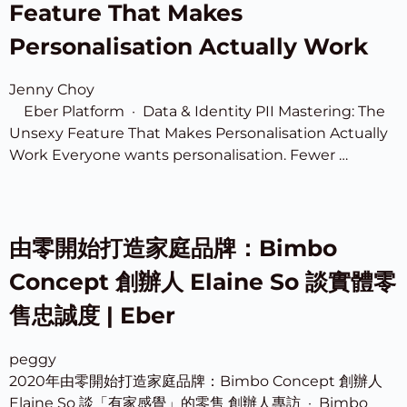
Feature That Makes
Personalisation Actually Work
Jenny Choy
Eber Platform · Data & Identity PII Mastering: The
Unsexy Feature That Makes Personalisation Actually
Work Everyone wants personalisation. Fewer …
由零開始打造家庭品牌：Bimbo
Concept 創辦人 Elaine So 談實體零
售忠誠度 | Eber
peggy
2020年由零開始打造家庭品牌：Bimbo Concept 創辦人
Elaine So 談「有家感覺」的零售 創辦人專訪 · Bimbo